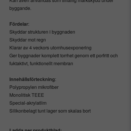
Kan även användas som tillfällig markskydd under
byggande.
Fördelar
:
Skyddar strukturen i byggnaden
Skyddar mot regn
Klarar av 4 veckors utomhusexponering
Ger byggnader komplett torrhet genom ett porfritt och
fuktaktivt, funktionellt membran
Innehållsförteckning
:
Polypropylen mikrofiber
Monolitisk TEEE
Special-akrylatlim
Silikonbelagt tunt lager som skalas bort
Ladda ner produktblad: