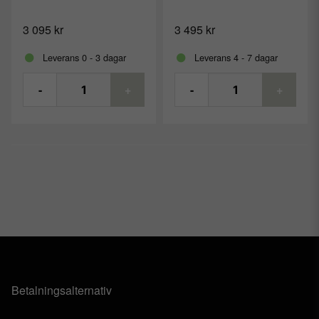
Leveransformer
3 095 kr
3 495 kr
Längd: 30 m; Bredd: 1,5 m;
Försäljningsenhet: 1;
Leverans 0 - 3 dagar
Leverans 4 - 7 dagar
Innehåll: 45 m²; Vikt: 8 kg;
Förpackning: 24
-
+
-
+
Betalningsalternativ