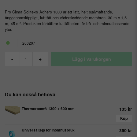
Pro Clima Solitex® Adhero 1000 är ett lätt, helt självhäftande,
ånggenomsläppligt, lufttätt och väderskyddande membran. 30 m x 1,5
m, 45 m². Produkten förbättrar lufttätheten för trä- och mineralbaserade
ytor.
200207
-
+
Lägg i varukorgen
Du kan också behöva
Thermoroom® 1300 x 600 mm
135 kr
Köp
Universaltejp för inomhusbruk
350 kr