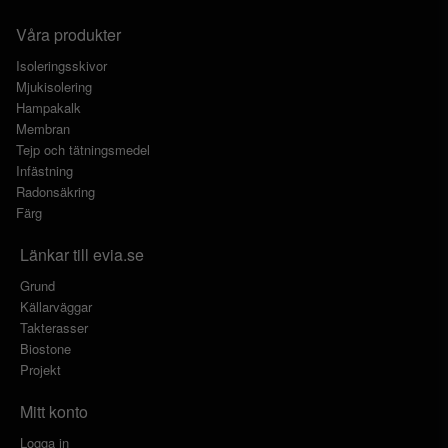
Våra produkter
Isoleringsskivor
Mjukisolering
Hampakalk
Membran
Tejp och tätningsmedel
Infästning
Radonsäkring
Färg
Länkar till evia.se
Grund
Källarväggar
Takterasser
Biostone
Projekt
Mitt konto
Logga in