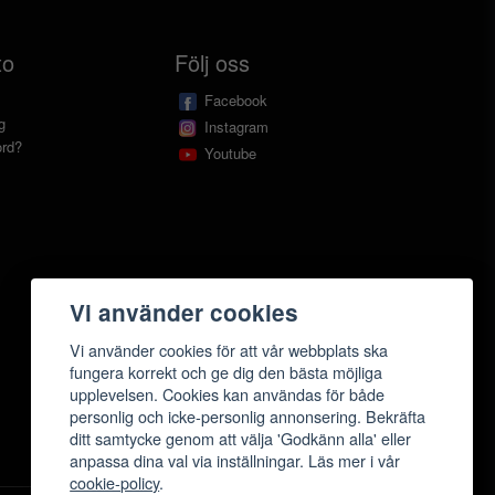
to
Följ oss
Facebook
g
Instagram
ord?
Youtube
Vi använder cookies
Vi använder cookies för att vår webbplats ska
fungera korrekt och ge dig den bästa möjliga
upplevelsen. Cookies kan användas för både
Köpvillkor
personlig och icke-personlig annonsering. Bekräfta
ditt samtycke genom att välja 'Godkänn alla' eller
anpassa dina val via inställningar. Läs mer i vår
cookie-policy
.