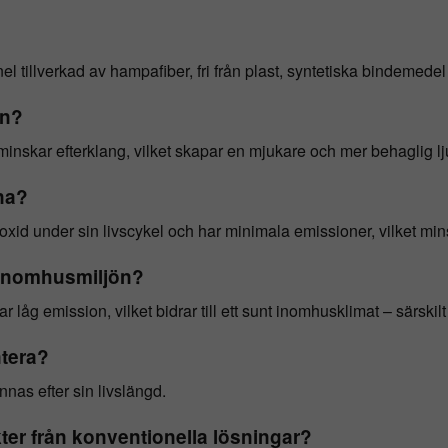
tillverkad av hampafiber, fri från plast, syntetiska bindemedel 
ön?
inskar efterklang, vilket skapar en mjukare och mer behaglig lj
na?
oxid under sin livscykel och har minimala emissioner, vilket min
inomhusmiljön?
 låg emission, vilket bidrar till ett sunt inomhusklimat – särskilt
tera?
nnas efter sin livslängd.
ter från konventionella lösningar?