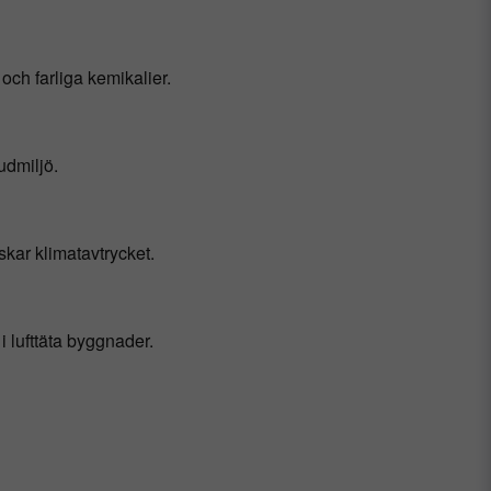
och farliga kemikalier.
udmiljö.
skar klimatavtrycket.
 i lufttäta byggnader.