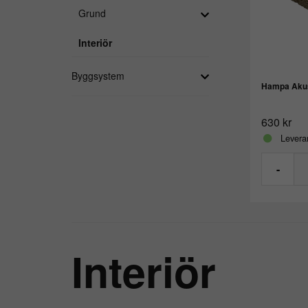
Grund
Interiör
Byggsystem
Hampa Akus
630 kr
Leveran
-
Interiör