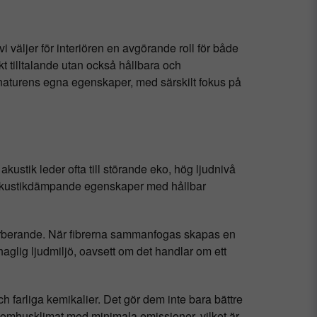
i väljer för interiören en avgörande roll för både
kt tilltalande utan också hållbara och
naturens egna egenskaper, med särskilt fokus på
kustik leder ofta till störande eko, hög ljudnivå
a akustikdämpande egenskaper med hållbar
bsorberande. När fibrerna sammanfogas skapas en
aglig ljudmiljö, oavsett om det handlar om ett
h farliga kemikalier. Det gör dem inte bara bättre
inomhusklimat med minimala emissioner, vilket är