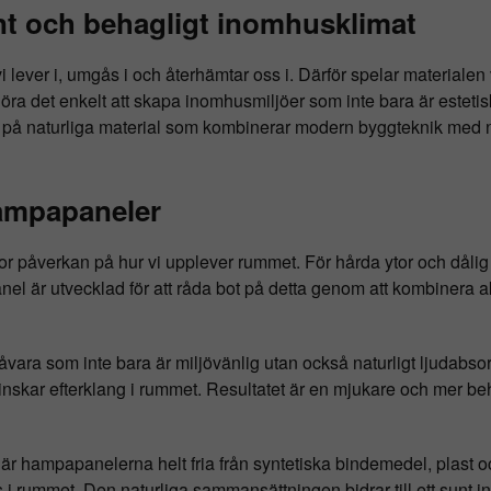
unt och behagligt inomhusklimat
lever i, umgås i och återhämtar oss i. Därför spelar materialen v
göra det enkelt att skapa inomhusmiljöer som inte bara är estetis
ar på naturliga material som kombinerar modern byggteknik med 
ampapaneler
tor påverkan på hur vi upplever rummet. För hårda ytor och dålig a
nel är utvecklad för att råda bot på detta genom att kombiner
råvara som inte bara är miljövänlig utan också naturligt ljuda
inskar efterklang i rummet. Resultatet är en mjukare och mer beh
 är hampapanelerna helt fria från syntetiska bindemedel, plast oc
s i rummet. Den naturliga sammansättningen bidrar till ett sunt 