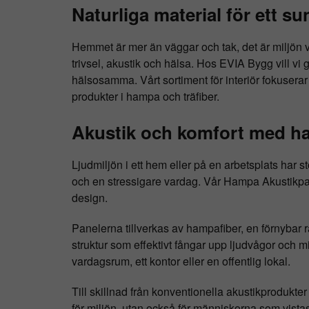
Naturliga material för ett s
Hemmet är mer än väggar och tak, det är miljön vi 
trivsel, akustik och hälsa. Hos EVIA Bygg vill vi 
hälsosamma. Vårt sortiment för interiör fokuser
produkter i hampa och träfiber.
Akustik och komfort med h
Ljudmiljön i ett hem eller på en arbetsplats har s
och en stressigare vardag. Vår Hampa Akustikpa
design.
Panelerna tillverkas av hampafiber, en förnybar 
struktur som effektivt fångar upp ljudvågor och m
vardagsrum, ett kontor eller en offentlig lokal.
Till skillnad från konventionella akustikprodukter
för miljön, utan också för människorna som vista