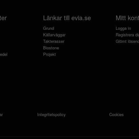
ter
Länkar till evia.se
Mitt kon
Grund
Logga in
Källarväggar
Registrera di
Takterasser
Glömt lösen
Biostone
edel
Projekt
ar
Integritetspolicy
Cookies