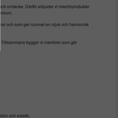
ch omtanke. Därför erbjuder vi interiörprodukter
entrum.
råvaror och som ger rummet en mjuk och harmonisk
s. Tillsammans bygger vi interiörer som gör
tion och estetik.