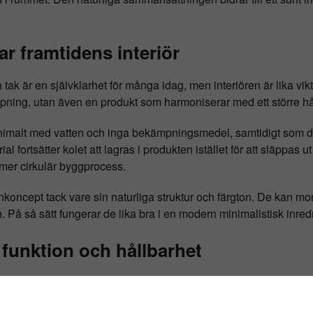
r framtidens interiör
tak är en självklarhet för många idag, men interiören är lika v
ämpning, utan även en produkt som harmoniserar med ett större hå
imalt med vatten och inga bekämpningsmedel, samtidigt som de
ortsätter kolet att lagras i produkten istället för att släppas ut
n mer cirkulär byggprocess.
koncept tack vare sin naturliga struktur och färgton. De kan mo
n. På så sätt fungerar de lika bra i en modern minimalistisk inred
, funktion och hållbarhet
interiörlösningar är kombinationen av funktion och estetik. Här
 får en produkt som är enkel att montera, långlivad och som går 