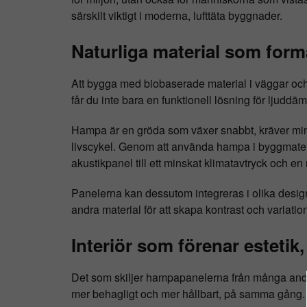
särskilt viktigt i moderna, lufttäta byggnader.
Naturliga material som forma
Att bygga med biobaserade material i väggar och 
får du inte bara en funktionell lösning för ljudd
Hampa är en gröda som växer snabbt, kräver min
livscykel. Genom att använda hampa i byggmaterial f
akustikpanel till ett minskat klimatavtryck och e
Panelerna kan dessutom integreras i olika design
andra material för att skapa kontrast och variatio
Interiör som förenar estetik
Det som skiljer hampapanelerna från många andra 
mer behagligt och mer hållbart, på samma gång. Du