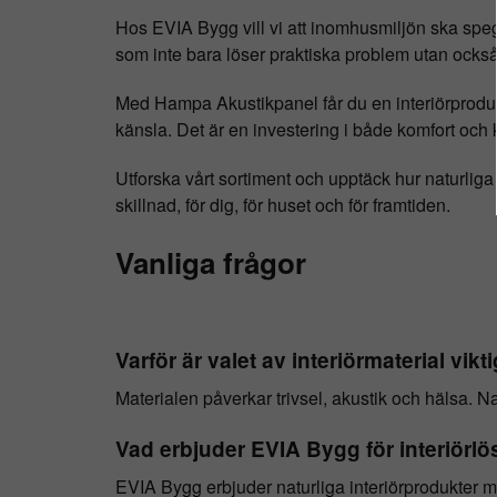
Hos EVIA Bygg vill vi att inomhusmiljön ska speg
som inte bara löser praktiska problem utan också 
Med Hampa Akustikpanel får du en interiörprodukt
känsla. Det är en investering i både komfort och kl
Utforska vårt sortiment och upptäck hur naturliga
skillnad, för dig, för huset och för framtiden.
Vanliga frågor
Varför är valet av interiörmaterial vik
Materialen påverkar trivsel, akustik och hälsa. Na
Vad erbjuder EVIA Bygg för interiörl
EVIA Bygg erbjuder naturliga interiörprodukter m