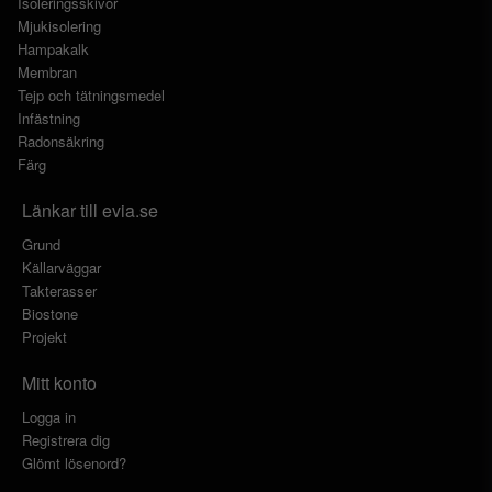
Isoleringsskivor
Mjukisolering
Hampakalk
Membran
Tejp och tätningsmedel
Infästning
Radonsäkring
Färg
Länkar till evia.se
Grund
Källarväggar
Takterasser
Biostone
Projekt
Mitt konto
Logga in
Registrera dig
Glömt lösenord?