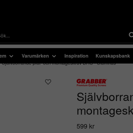
tem
Varumärken
Inspiration
Kunskapsbank
Självborrande plåt- och montageskruv BHS - Utomhus
Självborra
montagesk
599 kr