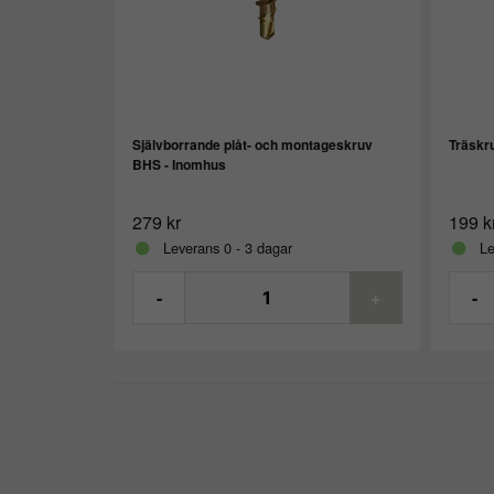
Självborrande plåt- och montageskruv
Träskr
BHS - Inomhus
279 kr
199 k
Leverans 0 - 3 dagar
Le
-
+
-