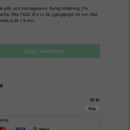
 plåt- och montageskruv. Synlig infästning. För
 st/frp. Bits TX25. Ø x Lx GL (gänglängd) 35 mm. Mot
ocklek 0,46-1,5 mm.
Lägg i varukorgen
a
29 kr
Köp