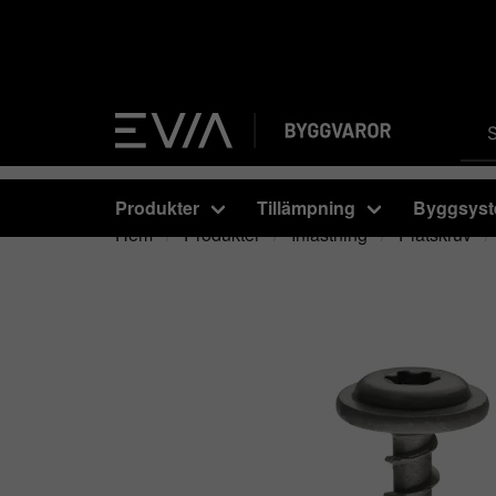
Produkter
Tillämpning
Byggsys
Hem
Produkter
Infästning
Plåtskruv