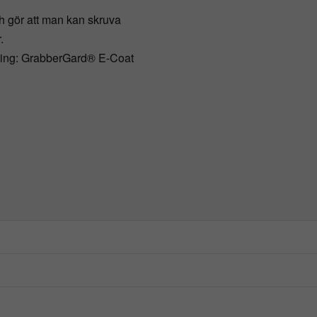
h gör att man kan skruva
r.
uvning: GrabberGard® E-Coat
4,8 mm x 35 mm
35 mm
100 st/frp