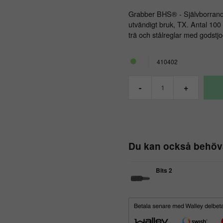
Grabber BHS® - Självborrande
utvändigt bruk, TX. Antal 100
trä och stålreglar med godstj
410402
-
+
Du kan också behöv
Bits 2