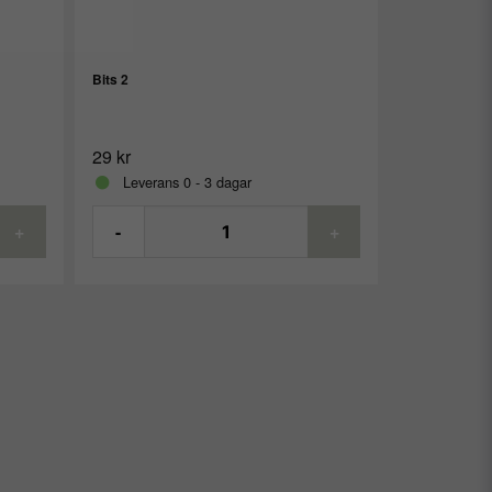
Bits 2
29 kr
Leverans 0 - 3 dagar
+
-
+