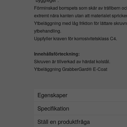
"byggregel".
Förminskad borrspets som skär av träfibern oc
extremt nära kanten utan att materialet spricke
Ytbeläggning med låg friktion för lättare skr
ytbehandling.
Uppfyller kraven för korrosivitetsklass C4.
Innehållsförteckning:
Skruven är tillverkad av härdat kolstål.
Ytbeläggning GrabberGard® E-Coat
Egenskaper
Ø x L (diameter x längd)
Specifikation
GL (gänglängd)
Ställ en produktfråga
Specifikationer Skruv
Antal