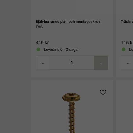
Självborrande plåt- och montageskruv
Träskr
THS
449 kr
115 k
Leverans 0 - 3 dagar
Le
-
+
-