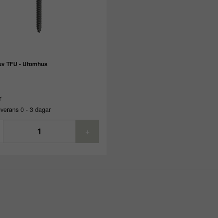
uv TFU - Utomhus
r
verans 0 - 3 dagar
+