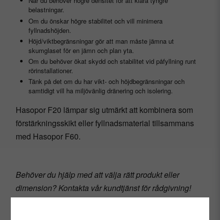
När du behöver högre densitet för att klara tyngre
belastningar.
Om du önskar högre stabilitet och vill minimera
fyllnadshöjden.
Höjd/viktbegränsningar gör att man måste jämna ut
skumglaset för en jämn och plan yta.
Om du behöver ökat skydd och stabilitet vid påfyllning runt
rörinstallationer.
Tänk på det om du har vikt- och höjdbegränsningar och
samtidigt vill ha miljövänlig dränering och isolering.
Hasopor F20 lämpar sig utmärkt att kombinera som
förstärkningsskikt eller fyllnadsmaterial tillsammans
med Hasopor F60.
Behöver du hjälp med att välja rätt produkt eller
dimension? Kontakta vår kundtjänst för rådgivning!