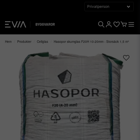
Hem
Produkter
Cellglas
Hasopor skumglas F20H 10-20mm - Storsäck 1,5 m³