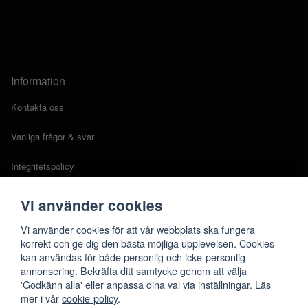
Information
Kontakta oss
Vanliga frågor & svar
Integritetspolicy
Cookies
Vi använder cookies
Köpvillkor
Vi använder cookies för att vår webbplats ska fungera
korrekt och ge dig den bästa möjliga upplevelsen. Cookies
kan användas för både personlig och icke-personlig
annonsering. Bekräfta ditt samtycke genom att välja
'Godkänn alla' eller anpassa dina val via inställningar. Läs
mer i vår
cookie-policy
.
Evia © 2026 alla rättigheter reserverade