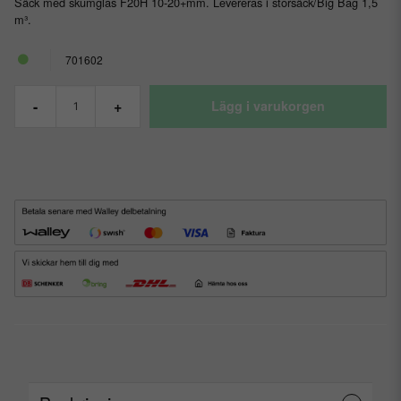
Säck med skumglas F20H 10-20+mm. Levereras i storsäck/Big Bag 1,5
m³.
701602
-
+
Lägg i varukorgen