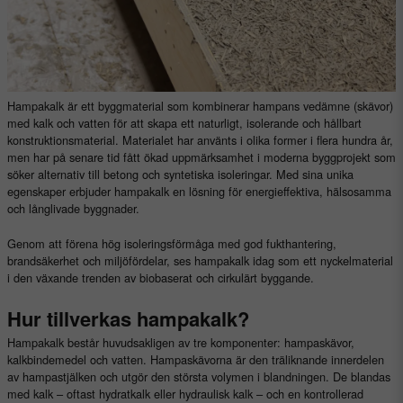
Hampakalk är ett byggmaterial som kombinerar hampans vedämne (skävor)
med kalk och vatten för att skapa ett naturligt, isolerande och hållbart
konstruktionsmaterial. Materialet har använts i olika former i flera hundra år,
men har på senare tid fått ökad uppmärksamhet i moderna byggprojekt som
söker alternativ till betong och syntetiska isoleringar. Med sina unika
egenskaper erbjuder hampakalk en lösning för energieffektiva, hälsosamma
och långlivade byggnader.
Genom att förena hög isoleringsförmåga med god fukthantering,
brandsäkerhet och miljöfördelar, ses hampakalk idag som ett nyckelmaterial
i den växande trenden av biobaserat och cirkulärt byggande.
Hur tillverkas hampakalk?
Hampakalk består huvudsakligen av tre komponenter: hampaskävor,
kalkbindemedel och vatten. Hampaskävorna är den träliknande innerdelen
av hampastjälken och utgör den största volymen i blandningen. De blandas
med kalk – oftast hydratkalk eller hydraulisk kalk – och en kontrollerad