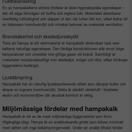
Fuktbalansering
En av hampakalkens största fördelar är dess hygroskopiska egenskaper –
det vill säga förmågan att buffra och reglera fukt. Materialet absorberar
överflödig luftfuktighet och släpper ut den när luften blir torr, vilket bidrar till
en hälsosam inomhusmiljö och minskar behovet av mekanisk ventilation.
Brandsäkerhet och skadedjursskydd
Trots att hampa är ett växtmaterial är hampakalk obrännbart tack vare
kalkens naturliga egenskaper. Den färdiga konstruktionen står emot höga
temperaturer och utvecklar inte giftiga gaser vid brand. Samtidigt är
materialet motståndskraftigt mot skadedjur, mögel och röta, vilket förlänger
byggnadens livslängd.
Ljuddämpning
Hampakalk har en naturlig ljudabsorberande effekt som dämpar buller och
skapar en lugnare inomhusmiljö. Detta är särskilt värdefullt i bostäder,
skolor och kontorsmiljöer där akustisk komfort är viktig.
Miljömässiga fördelar med hampakalk
Hampakalk är ett av de mest miljövänliga byggmaterial som finns
tillgängliga idag. Hampa är en snabbväxande gröda som kräver minimalt
med vatten och inga bekämpningsmedel. Under sin snabb tillväxt binder