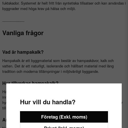
fuktskador. Systemet är helt fritt från syntetiska tillsatser och kan användas i
byggnader med höga krav på hälsa och miljö.
___________
Vanliga frågor
Vad är hampakalk?
Hampakalk är ett byggmaterial som består av hampaskävor, kalk och
vatten. Det är ett naturligt, isolerande och hållbart material med lång
tradition och moderna tillämpningar i miljövänligt byggande.
Hur tillverkas hampakalk?
Hampakalk tillverkas genom att blanda hampaskävor (den träliknande
innerdelen av hampastjälken) med kalkbindemedel, vanligtvis hydrat- eller
Hur vill du handla?
hydraulisk kalk, och vatten. Blandningen bildar en porös massa som torkar
till en stabil och isolerande struktur.
Företag (Exkl. moms)
Används hampakalk som bärande byggmaterial?