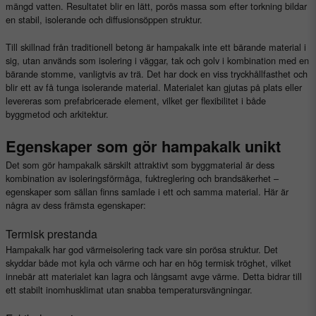
mängd vatten. Resultatet blir en lätt, porös massa som efter torkning bildar
en stabil, isolerande och diffusionsöppen struktur.
Till skillnad från traditionell betong är hampakalk inte ett bärande material i
sig, utan används som isolering i väggar, tak och golv i kombination med en
bärande stomme, vanligtvis av trä. Det har dock en viss tryckhållfasthet och
blir ett av få tunga isolerande material. Materialet kan gjutas på plats eller
levereras som prefabricerade element, vilket ger flexibilitet i både
byggmetod och arkitektur.
Egenskaper som gör hampakalk unikt
Det som gör hampakalk särskilt attraktivt som byggmaterial är dess
kombination av isoleringsförmåga, fuktreglering och brandsäkerhet –
egenskaper som sällan finns samlade i ett och samma material. Här är
några av dess främsta egenskaper:
Termisk prestanda
Hampakalk har god värmeisolering tack vare sin porösa struktur. Det
skyddar både mot kyla och värme och har en hög termisk tröghet, vilket
innebär att materialet kan lagra och långsamt avge värme. Detta bidrar till
ett stabilt inomhusklimat utan snabba temperatursvängningar.