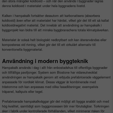
den stora mängder koldioxid – och när den används i byggnader lagras
denna koldioxid i materialet under hela byggnadens livstid.
Kalken i hampakalk fortsätter dessutom att karbonatisera (absorbera
koldioxid) även efter att materialet har härdat, vilket gör det till ett så kallat
koldioxidnegativt material. Det innebär att användning av hampakalk i
byggprojekt kan bidra till att minska byggbranschens totala klimatpåverkan.
Materialet är också helt biologiskt nedbrytbart och kan återanvändas eller
komposteras vid rivning, vilket gör det till ett cirkulärt alternativ till
konventionella byggmaterial.
Användning i modern byggteknik
Hampakalk används i dag i allt från enbostadshus till offentliga byggnader
och tillfälliga paviljonger. System som Biostone har vidareutvecklat
användningen av hampakalk genom att erbjuda prefabricerade väggelement
anpassade för nordiskt klimat. Dessa väggar är kombinerade med
trästomme och kan anpassas med olika fasadlösningar, exempelvis
träpanel, kalkputs eller tegel.
Prefabricerade hampakalkväggar gör det möjligt att bygga snabbt och med
hög kvalitet, samtidigt som byggprocessen blir mer förutsägbar. Torkningen
sker i fabrik under kontrollerade förhållanden, vilket minimerar risken för