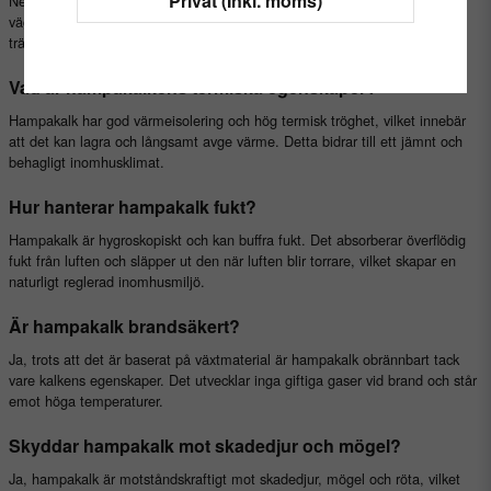
Privat (Inkl. moms)
Nej, hampakalk är inte ett bärande material. Det används som isolering i
väggar, tak och golv tillsammans med en bärande stomme av exempelvis
trä.
Vad är hampakalkens termiska egenskaper?
Hampakalk har god värmeisolering och hög termisk tröghet, vilket innebär
att det kan lagra och långsamt avge värme. Detta bidrar till ett jämnt och
behagligt inomhusklimat.
Hur hanterar hampakalk fukt?
Hampakalk är hygroskopiskt och kan buffra fukt. Det absorberar överflödig
fukt från luften och släpper ut den när luften blir torrare, vilket skapar en
naturligt reglerad inomhusmiljö.
Är hampakalk brandsäkert?
Ja, trots att det är baserat på växtmaterial är hampakalk obrännbart tack
vare kalkens egenskaper. Det utvecklar inga giftiga gaser vid brand och står
emot höga temperaturer.
Skyddar hampakalk mot skadedjur och mögel?
Ja, hampakalk är motståndskraftigt mot skadedjur, mögel och röta, vilket