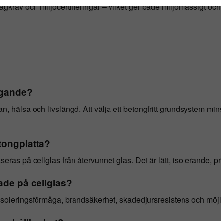
agkrav och miljöcertifieringar – vilket ger både miljömässigt oc
yggande?
hälsa och livslängd. Att välja ett betongfritt grundsystem mins
betongplatta?
aseras på cellglas från återvunnet glas. Det är lätt, isolerande, 
ade på cellglas?
g isoleringsförmåga, brandsäkerhet, skadedjursresistens och möjl