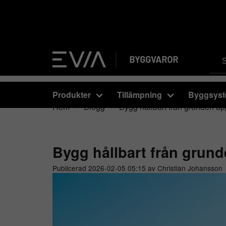
Produkter
Tillämpning
Byggsys
Hem
Blogg
Bygg hållbart från grunden up
Bygg hållbart från grun
Publicerad 2026-02-05 05:15 av Christian Johansson