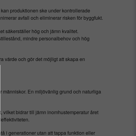
k kan produktionen ske under kontrollerade
merar avfall och eliminerar risken för byggfukt.
et säkerställer hög och jämn kvalitet.
 stillestånd, mindre personalbehov och hög
a värde och gör det möjligt att skapa en
ör människor. En miljövänlig grund och naturliga
, vilket bidrar till jämn inomhustemperatur året
ffektiviteten.
å i generationer utan att tappa funktion eller