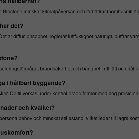
ns hållbarhet?
iostone minskar klimatpåverkan och förbättrar inomhusmiljön tac
 har det?
et är diffusionsöppet, reglerar luftfuktighet naturligt, buffrar v
stone?
eringsförmåga, brandsäkerhet och bärighet i ett lätt och hållba
iga i hållbart byggande?
isker. De tillverkas under kontrollerade former med hög precisio
nader och kvalitet?
sonalbehov och minskat stillestånd, vilket leder till lägre kostn
mhuskomfort?