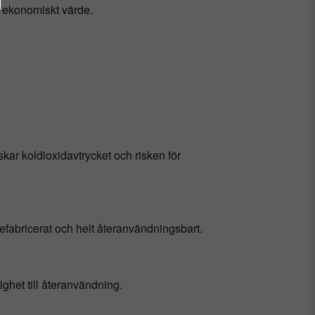
h ekonomiskt värde.
kar koldioxidavtrycket och risken för
prefabricerat och helt återanvändningsbart.
ighet till återanvändning.