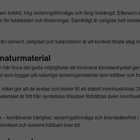
ingen torktid, hög isoleringsförmåga och lång livslängd. Efters
ken för fuktskador och förseningar. Samtidigt är cellglas helt resi
rån cement, cellplast och fuktproblem är ett konkret första steg 
naturmaterial
 här finns det goda möjligheter att minimera klimatavtrycket g
l som bygger på naturliga isoleringsmaterial som träfiber och 
lket gör att de andas och bidrar till ett stabilt inomhusklimat. De
rialet är fritt från syntetiska tillsatser förbättras även inomhusluf
 – kombinerar bärighet, isoleringsförmåga och brandsäkerhet i 
formbart och extremt hållbart över tid.