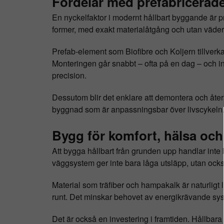
Fördelar med prefabricerad
En nyckelfaktor i modernt hållbart byggande är p
former, med exakt materialåtgång och utan väderp
Prefab-element som Biofibre och Koljern tillverka
Monteringen går snabbt – ofta på en dag – och in
precision.
Dessutom blir det enklare att demontera och åter
byggnad som är anpassningsbar över livscykeln
Bygg för komfort, hälsa och
Att bygga hållbart från grunden upp handlar inte
väggsystem ger inte bara låga utsläpp, utan o
Material som träfiber och hampakalk är naturligt 
runt. Det minskar behovet av energikrävande syste
Det är också en investering i framtiden. Hållbara 