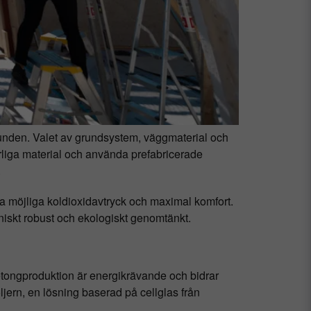
 grunden. Valet av grundsystem, väggmaterial och
rliga material och använda prefabricerade
.
a möjliga koldioxidavtryck och maximal komfort.
niskt robust och ekologiskt genomtänkt.
etongproduktion är energikrävande och bidrar
jern, en lösning baserad på cellglas från