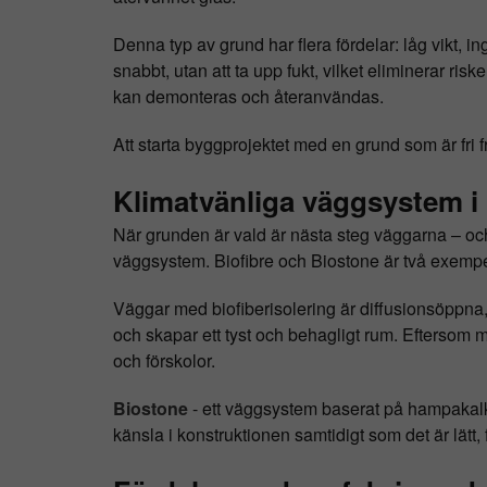
Denna typ av grund har flera fördelar: låg vikt, 
snabbt, utan att ta upp fukt, vilket eliminerar ris
kan demonteras och återanvändas.
Att starta byggprojektet med en grund som är fri f
Klimatvänliga väggsystem i 
När grunden är vald är nästa steg väggarna – och
väggsystem. Biofibre och Biostone är två exempe
Väggar med biofiberisolering är diffusionsöppna, vi
och skapar ett tyst och behagligt rum. Eftersom mate
och förskolor.
Biostone
- ett väggsystem baserat på hampakalk
känsla i konstruktionen samtidigt som det är lätt, 