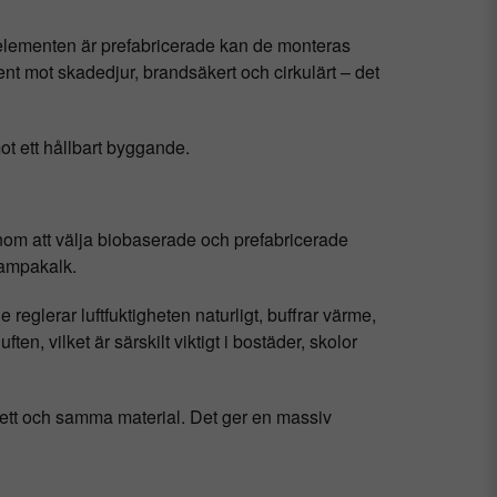
om elementen är prefabricerade kan de monteras
stent mot skadedjur, brandsäkert och cirkulärt – det
mot ett hållbart byggande.
enom att välja biobaserade och prefabricerade
hampakalk.
 reglerar luftfuktigheten naturligt, buffrar värme,
ten, vilket är särskilt viktigt i bostäder, skolor
ett och samma material. Det ger en massiv