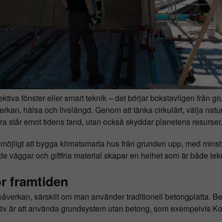
ektiva fönster eller smart teknik – det börjar bokstavligen från
kan, hälsa och livslängd. Genom att tänka cirkulärt, välja natu
 står emot tidens tand, utan också skyddar planetens resurser
 möjligt att bygga klimatsmarta hus från grunden upp, med minst
 väggar och giftfria material skapar en helhet som är både tek
r framtiden
åverkan, särskilt om man använder traditionell betongplatta. B
ativ är att använda grundsystem utan betong, som exempelvis Kol