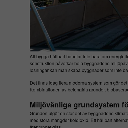
Att bygga hållbart handlar inte bara om energieff
konstruktion påverkar hela byggnadens miljöpåver
lösningar kan man skapa byggnader som inte bara
Det finns idag flera moderna system som gör det
Kombinationen av betongfria grunder, biobaserade
Miljövänliga grundsystem fö
Grunden utgör en stor del av byggnadens klimatp
med stora mängder koldioxid. Ett hållbart altern
återvunnet glas.