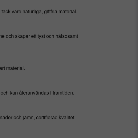
k vare naturliga, giftfria material.
ärme och skapar ett tyst och hälsosamt
rt material.
n och kan återanvändas i framtiden.
ader och jämn, certifierad kvalitet.