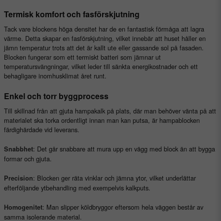
Termisk komfort och fasförskjutning
Tack vare blockens höga densitet har de en fantastisk förmåga att lagra
värme. Detta skapar en fasförskjutning, vilket innebär att huset håller en
jämn temperatur trots att det är kallt ute eller gassande sol på fasaden.
Blocken fungerar som ett termiskt batteri som jämnar ut
temperatursvängningar, vilket leder till sänkta energikostnader och ett
behagligare inomhusklimat året runt.
Enkel och torr byggprocess
Till skillnad från att gjuta hampakalk på plats, där man behöver vänta på att
materialet ska torka ordentligt innan man kan putsa, är hampablocken
färdighärdade vid leverans.
: Det går snabbare att mura upp en vägg med block än att bygga
Snabbhet
formar och gjuta.
: Blocken ger räta vinklar och jämna ytor, vilket underlättar
Precision
efterföljande ytbehandling med exempelvis kalkputs.
: Man slipper köldbryggor eftersom hela väggen består av
Homogenitet
samma isolerande material.