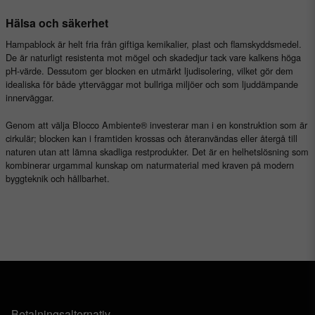
Hälsa och säkerhet
Hampablock är helt fria från giftiga kemikalier, plast och flamskyddsmedel.
De är naturligt resistenta mot mögel och skadedjur tack vare kalkens höga
pH-värde. Dessutom ger blocken en utmärkt ljudisolering, vilket gör dem
idealiska för både ytterväggar mot bullriga miljöer och som ljuddämpande
innerväggar.
Genom att välja Blocco Ambiente® investerar man i en konstruktion som är
cirkulär; blocken kan i framtiden krossas och återanvändas eller återgå till
naturen utan att lämna skadliga restprodukter. Det är en helhetslösning som
kombinerar urgammal kunskap om naturmaterial med kraven på modern
byggteknik och hållbarhet.
Betalningsalternativ