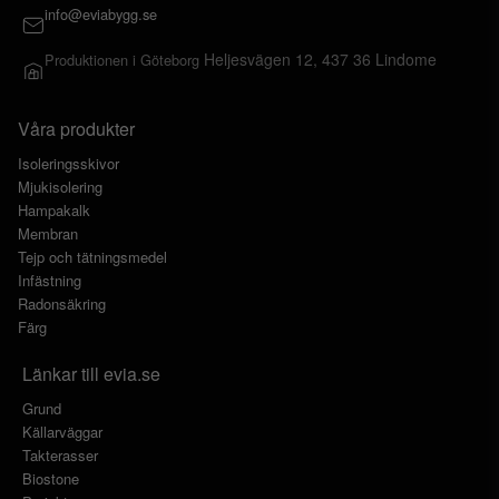
info@eviabygg.se
Heljesvägen 12, 437 36 Lindome
Produktionen i Göteborg
Våra produkter
Isoleringsskivor
Mjukisolering
Hampakalk
Membran
Tejp och tätningsmedel
Infästning
Radonsäkring
Färg
Länkar till evia.se
Grund
Källarväggar
Takterasser
Biostone