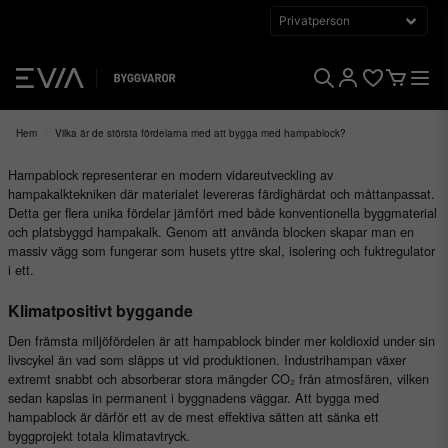
Hem
Vilka är de största fördelarna med att bygga med hampablock?
Hampablock representerar en modern vidareutveckling av
hampakalktekniken där materialet levereras färdighärdat och måttanpassat.
Detta ger flera unika fördelar jämfört med både konventionella byggmaterial
och platsbyggd hampakalk. Genom att använda blocken skapar man en
massiv vägg som fungerar som husets yttre skal, isolering och fuktregulator
i ett.
Klimatpositivt byggande
Den främsta miljöfördelen är att hampablock binder mer koldioxid under sin
livscykel än vad som släpps ut vid produktionen. Industrihampan växer
extremt snabbt och absorberar stora mängder CO₂ från atmosfären, vilken
sedan kapslas in permanent i byggnadens väggar. Att bygga med
hampablock är därför ett av de mest effektiva sätten att sänka ett
byggprojekt totala klimatavtryck.