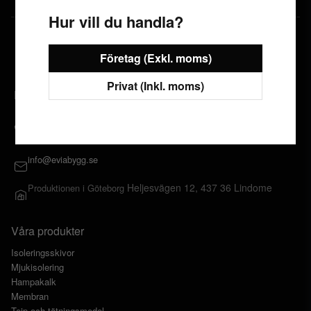
Hur vill du handla?
Företag (Exkl. moms)
Privat (Inkl. moms)
Eviabygg.se
0300 - 606 80
Måndag - Fredag 08:00 - 17:00
info@eviabygg.se
Heljesvägen 12, 437 36 Lindome
Produktionen i Göteborg
Våra produkter
Isoleringsskivor
Mjukisolering
Hampakalk
Membran
Tejp och tätningsmedel