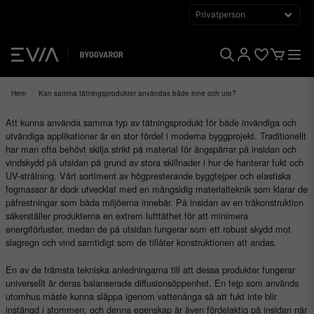
Hem
Kan samma tätningsprodukter användas både inne och ute?
Att kunna använda samma typ av tätningsprodukt för både invändiga och
utvändiga applikationer är en stor fördel i moderna byggprojekt. Traditionellt
har man ofta behövt skilja strikt på material för ångspärrar på insidan och
vindskydd på utsidan på grund av stora skillnader i hur de hanterar fukt och
UV-strålning. Vårt sortiment av högpresterande byggtejper och elastiska
fogmassor är dock utvecklat med en mångsidig materialteknik som klarar de
påfrestningar som båda miljöerna innebär. På insidan av en träkonstruktion
säkerställer produkterna en extrem lufttäthet för att minimera
energiförluster, medan de på utsidan fungerar som ett robust skydd mot
slagregn och vind samtidigt som de tillåter konstruktionen att andas.
En av de främsta tekniska anledningarna till att dessa produkter fungerar
universellt är deras balanserade diffusionsöppenhet. En tejp som används
utomhus måste kunna släppa igenom vattenånga så att fukt inte blir
instängd i stommen, och denna egenskap är även fördelaktig på insidan när