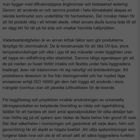
man bygger med diffusionsöppna ångbromsar och biobaserad isolering.
Genom att använda en och samma produkt i hela klimatskalet skapas en
teknisk kontinuitet som underlättar för hantverkaren. Det minskar risken för
att fel produkt väljs i ett kritiskt skede, vilket annars skulle kunna leda till att
en vägg blir för tät på fel sida och orsakar framtida fuktproblem.
Väderbeständigheten är en annan kritisk faktor som gör produkterna
lämpliga för utomhusbruk. De är konstruerade för att tåla UV-ljus, stora
temperaturväxlingar och väta i upp till sex månader under byggtiden utan
att tappa sin vidhäftning eller elasticitet. Samma tåliga egenskaper gör att
de på insidan av huset förblir intakta och flexibla under hela byggnadens
livslängd, även när trästommen rör sig naturligt vid årstidsväxlingar. Att
produkterna dessutom är fria från lösningsmedel och har mycket låga
emissioner enligt ISO 16000 gör dem helt trygga att använda i stora
mängder inomhus utan att påverka luftkvaliteten för de boende.
För byggföretag och projektörer innebär användningen av universella
tätningsprodukter en betydande förenkling av inköp och lagerhållning.
Istället för att hantera ett stort antal specialprodukter för olika detaljer kan
man förlita sig på ett system som täcker de flesta behov från grund till nock.
Det ökar säkerheten i monteringen och garanterar att varje skarv, hörn och
genomföring får ett skydd av högsta kvalitet. Att välja systemlösningar som
fungerar både inne och ute är ett smart sätt att säkra byggnadens funktion